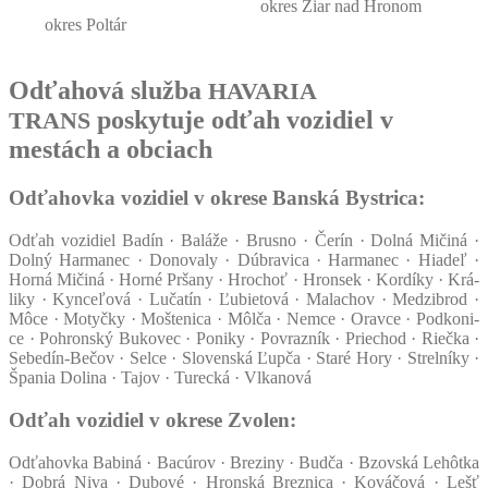
okres Žiar nad Hro­nom
okres Pol­tár
Odťahová služba
HAVARIA
poskytuje odťah vozidiel v
TRANS
mestách a obciach
Odťahovka vozidiel v okrese Banská Bystrica:
Odťah vozi­diel Badín · Balá­že · Brus­no · Čerín · Dol­ná Miči­ná ·
Dol­ný Har­ma­nec · Dono­va­ly · Dúb­ra­vi­ca · Har­ma­nec · Hia­deľ ·
Hor­ná Miči­ná · Hor­né Prša­ny · Hro­choť · Hron­sek · Kor­dí­ky · Krá­
li­ky · Kyn­ce­ľo­vá · Luča­tín · Ľubie­to­vá · Mala­chov · Medzib­rod ·
Môce · Motyč­ky · Moš­te­ni­ca · Môl­ča · Nemce · Orav­ce · Pod­ko­ni­
ce · Pohron­ský Buko­vec · Poni­ky · Pov­raz­ník · Prie­chod · Rieč­ka ·
Sebe­dín-Bečov · Sel­ce · Slo­ven­ská Ľup­ča · Sta­ré Hory · Strel­ní­ky ·
Špa­nia Doli­na · Tajov · Turec­ká · Vlka­no­vá
Odťah vozidiel v okrese Zvolen:
Odťa­hov­ka Babi­ná · Bacú­rov · Bre­zi­ny · Bud­ča · Bzov­ská Lehôt­ka
· Dob­rá Niva · Dubo­vé · Hron­ská Brez­ni­ca · Ková­čo­vá · Lešť