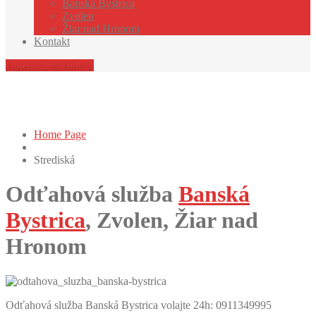
Banská
Bystrica
Zvolen
Žiar
nad Hronom
Kontakt
Objednajte si odťah
Strediská
Home Page
Strediská
Odťahová služba
Banská
Bystrica
, Zvolen, Žiar nad
Hronom
Odťa­ho­vá služ­ba Ban­ská Bys­tri­ca volaj­te 24h: 0911349995