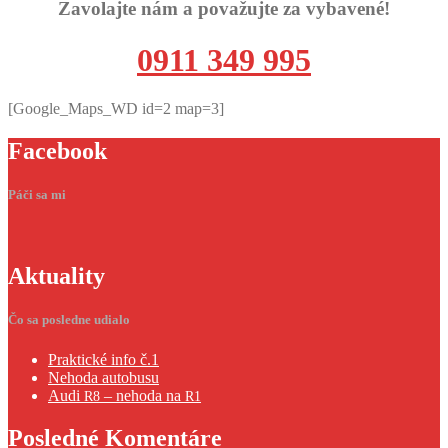
Zavolajte nám a považujte za vybavené!
0911 349 995
[Google_Maps_WD id=2 map=3]
Facebook
Páči sa mi
Aktuality
Čo sa posledne udialo
Praktické
info č.1
Nehoda
autobusu
Audi
– nehoda na
R8
R1
Posledné
Komentáre