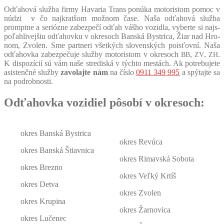
Odťa­ho­vá služ­ba fir­my Hava­ria Trans ponú­ka moto­ris­tom pomoc v
núdzi v čo najk­rat­šom mož­nom čase. Naša odťa­ho­vá služ­ba
prompt­ne a seri­óz­ne zabez­pe­čí odťah váš­ho vozid­la, vyber­te si najs­
po­ľah­li­vej­šiu odťa­hov­ku v okre­soch Ban­ská Bys­tri­ca, Žiar nad Hro­
nom, Zvo­len. Sme par­tne­ri všet­kých slo­ven­ských pois­ťov­ní. Naša
odťa­hov­ka zabez­pe­ču­je služ­by moto­ris­tom v okre­soch
,
,
.
BB
ZV
ZH
K dis­po­zí­cií sú vám naše stre­dis­ká v tých­to mes­tách. Ak potre­bu­je­te
asis­tenč­né služ­by
zavo­laj­te nám
na čís­lo
0911 349 995
a spý­taj­te sa
na pod­rob­nos­ti.
Odťahovka vozidiel pôsobí v okresoch:
okres Ban­ská Bys­tri­ca
okres Revú­ca
okres Ban­ská Štiav­ni­ca
okres Rimav­ská Sobo­ta
okres Brez­no
okres Veľ­ký Krtíš
okres Det­va
okres Zvo­len
okres Kru­pi­na
okres Žar­no­vi­ca
okres Luče­nec