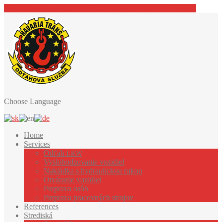
Kliknite sem pre pomoc - Click to call us (+421 911 349 995)
Choose Language
Home
Services
Odťah
LKW
Vyslobodzovanie
vozidiel
Nakládka
s hydraulickou rukou
Otváranie
vozidiel
Preprava
osôb
Preprava
pracovných strojov
References
Strediská