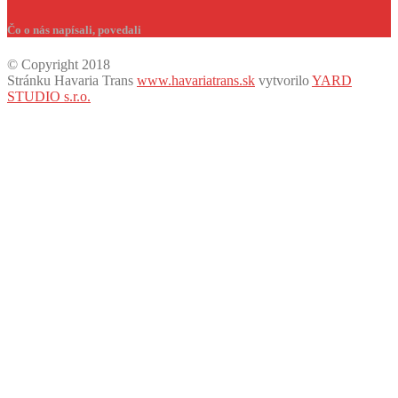
Čo o nás napísali, povedali
© Copyright 2018
Stránku Havaria Trans
www.havariatrans.sk
vytvorilo
YARD
STUDIO s.r.o.