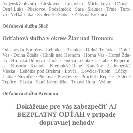
(vojen­ský obvod) · Lies­ko­vec · Luka­vi­ca · Michal­ko­vá · Očo­vá ·
Ostrá Lúka · Plie­šov­ce · Podzám­čok · Sása · Siel­ni­ca · Tŕnie · Turo­
vá · Veľ­ká Lúka · Zvo­len­ská Sla­ti­na · Želez­ná Brez­ni­ca
Odťahová služba Sliač
Odťahová služba v okrese Žiar nad Hronom:
Odťa­hov­ka Bar­to­šo­va Lehôt­ka · Bze­ni­ca · Dol­ná Trnáv­ka · Dol­ná
Ves · Dol­ná Žda­ňa · Hli­ník nad Hro­nom · Hor­ná Ves · Hor­ná Žda­
ňa · Hron­ská Dúb­ra­va · Ihráč · Jano­va Leho­ta · Jas­tra­bá · Koper­ni­
ca · Koso­rín · Kra­hu­le · Krem­nic­ké Bane · Kune­šov · Lado­mer­ská
Vies­ka · Lehôt­ka pod Breh­mi · Lov­ča · Lov­či­ca-Tru­bín · Lúč­ky ·
Luti­la · Nevoľ­né · Pite­lo­vá · Pre­sta­vl­ky · Pro­chot · Repiš­te · Skle­né
Tep­li­ce · Slas­ká · Sta­rá Krem­nič­ka · Trna­vá Hora · Vyh­ne
Odťahová služba Kremnica
Dokážeme pre vás zabezpečiť
AJ
ODŤAH v prípade
BEZPLATNÝ
dopravnej nehody